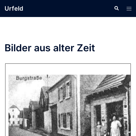
Zum
Urfeld
Suche
Men
Inhalt
ums
springen
Bilder aus alter Zeit