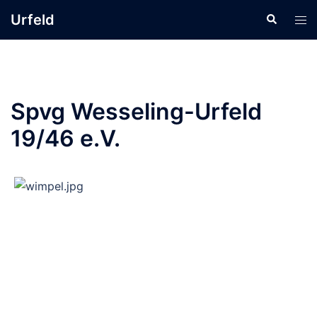
Zum
Urfeld
Suche
Men
Inhalt
ums
springen
Spvg Wesseling-Urfeld
19/46 e.V.