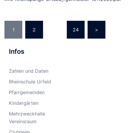
Seitennummerierung
1
2
…
24
>
der
Beiträge
Infos
Zahlen und Daten
Rheinschule Urfeld
Pfarrgemeinden
Kindergärten
Mehrzweckhalle
Vereinsraum
Clubheim