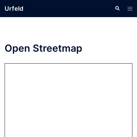
Zum
Urfeld
Suche
Men
Inhalt
ums
springen
Open Streetmap