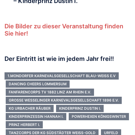
– Kinderprinz Dustin I.
Die Bilder zu dieser Veranstaltung finden
Sie hier!
Der Eintritt ist wie im jedem Jahr frei!!
1.MONDORFER KARNEVALSGESELLSCHAFT BLAU-WEISS E.V
DANCING CHEERS LOMMERSUM
FANFARENCORPS TV 1882 LINZ AM RHEIN E.V.
GROSSE WESSELINGER KARNEVALSGESELLSCHAFT 1896 E.V.
KG URBACHER RÄUBER
KINDERPRINZ DUSTIN I.
KINDERPRINZESSIN HANNAH I.
POWERHEXEN KÖNIGSWINTER
PRINZ HERBERT I.
TANZCORPS DER KG SÜDSTÄDTER WEISS-GOLD
URFELD