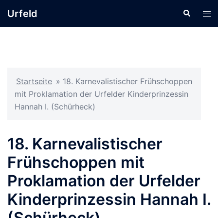
Zum
Urfeld
Suche
Men
Inhalt
ums
springen
Startseite
»
18. Karnevalistischer Frühschoppen
mit Proklamation der Urfelder Kinderprinzessin
Hannah I. (Schürheck)
18. Karnevalistischer
Frühschoppen mit
Proklamation der Urfelder
Kinderprinzessin Hannah I.
(Schürheck)