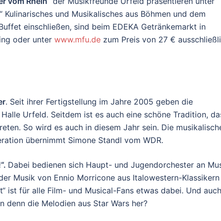
er vom Rhein
“ der Musikfreunde Urfeld präsentieren unter
“ Kulinarisches und Musikalisches aus Böhmen und dem
s Buffet einschließen, sind beim EDEKA Getränkemarkt in
ing oder unter
www.mfu.de
zum Preis von 27 € ausschließl
er
. Seit ihrer Fertigstellung im Jahre 2005 geben die
 Halle Urfeld. Seitdem ist es auch eine schöne Tradition, da
ten. So wird es auch in diesem Jahr sein. Die musikalisch
deration übernimmt Simone Standl vom WDR.
!“.
Dabei bedienen sich Haupt- und Jugendorchester an Mu
der Musik von Ennio Morricone aus Italowestern-Klassikern
“ ist für alle Film- und Musical-Fans etwas dabei. Und auc
 denn die Melodien aus Star Wars her?