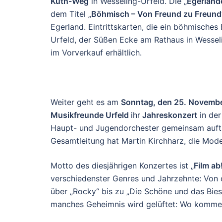
Kuth-Weg
in Wesseling-Urfeld. Die „
Egerländ
dem Titel „
Böhmisch – Von Freund zu Freund
Egerland. Eintritt­skarten, die ein böhmische
Urfeld, der Süßen Ecke am Rathaus in Wessel
im Vorverkauf erhältlich.
Weiter geht es am
Sonntag, den 25. Novemb
Musikfreunde Urfeld
ihr
Jahreskonzert
in der
Haupt- und Jugend­orchester gemeinsam auftre
Gesamtleitung hat Martin Kirchharz, die Mo
Motto des diesjährigen Konzertes ist „
Film ab
verschiedenster Genres und Jahrzehnte: Von 
über „Rocky“ bis zu „Die Schöne und das Biest
manches Geheimnis wird gelüftet: Wo kommen