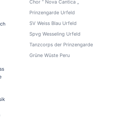
Chor “ Nova Cantica „
Prinzengarde Urfeld
SV Weiss Blau Urfeld
ich
Spvg Wesseling Urfeld
Tanzcorps der Prinzengarde
Grüne Wüste Peru
ss
e
sik
h