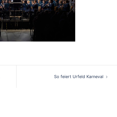
on
!
So feiert Urfeld Karneval