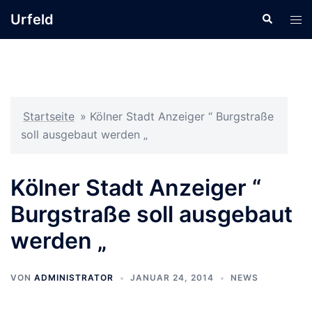
Zum
Urfeld
Suche
Men
Inhalt
ums
springen
Startseite
»
Kölner Stadt Anzeiger “ Burgstraße
soll ausgebaut werden „
Kölner Stadt Anzeiger “
Burgstraße soll ausgebaut
werden „
VON
ADMINISTRATOR
JANUAR 24, 2014
NEWS