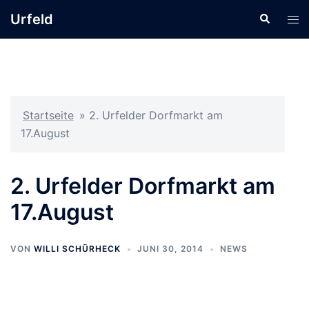
Zum
Urfeld
Suche
Men
Inhalt
ums
springen
Startseite
»
2. Urfelder Dorfmarkt am
17.August
2. Urfelder Dorfmarkt am
17.August
VON
WILLI SCHÜRHECK
JUNI 30, 2014
NEWS