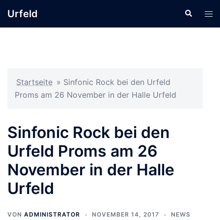
Zum
Urfeld
Suche
Men
Inhalt
ums
springen
Startseite
»
Sinfonic Rock bei den Urfeld
Proms am 26 November in der Halle Urfeld
Sinfonic Rock bei den
Urfeld Proms am 26
November in der Halle
Urfeld
VON
ADMINISTRATOR
NOVEMBER 14, 2017
NEWS