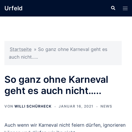
Zum
Urfeld
Suche
Men
Inhalt
ums
springen
Startseite
»
So ganz ohne Karneval geht es
auch nicht…..
So ganz ohne Karneval
geht es auch nicht…..
VON
WILLI SCHÜRHECK
JANUAR 16, 2021
NEWS
Auch wenn wir Karneval nicht feiern dürfen, ignorieren