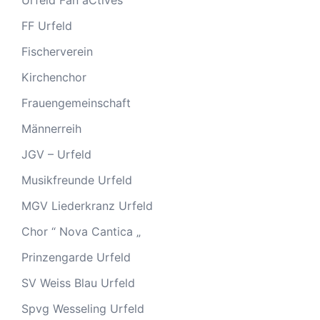
Urfeld Fan aCtives
FF Urfeld
Fischerverein
Kirchenchor
Frauengemeinschaft
Männerreih
JGV – Urfeld
Musikfreunde Urfeld
MGV Liederkranz Urfeld
Chor “ Nova Cantica „
Prinzengarde Urfeld
SV Weiss Blau Urfeld
Spvg Wesseling Urfeld