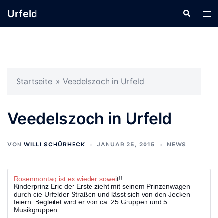
Zum
Urfeld
Suche
Men
Inhalt
ums
springen
Startseite
»
Veedelszoch in Urfeld
Veedelszoch in Urfeld
VON
WILLI SCHÜRHECK
JANUAR 25, 2015
NEWS
Rosenmontag ist es wieder sowei
t!!
Kinderprinz Eric der Erste zieht mit seinem Prinzenwagen
durch die Urfelder Straßen und lässt sich von den Jecken
feiern. Begleitet wird er von ca. 25 Gruppen und 5
Musikgruppen.