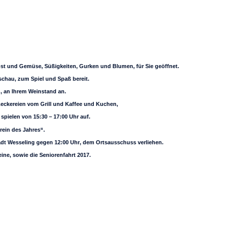
bst und Gemüse, Süßigkeiten, Gurken und Blumen, für Sie geöffnet.
schau, zum Spiel und Spaß bereit.
, an Ihrem Weinstand an.
 Leckereien vom Grill und Kaffee und Kuchen,
spielen von 15:30 – 17:00 Uhr auf.
ein des Jahres“.
adt Wesseling gegen 12:00 Uhr, dem Ortsausschuss verliehen.
eine, sowie die Seniorenfahrt 2017.