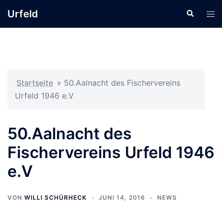
Zum
Urfeld
Suche
Men
Inhalt
ums
springen
Startseite
»
50.Aalnacht des Fischervereins
Urfeld 1946 e.V
50.Aalnacht des
Fischervereins Urfeld 1946
e.V
VON
WILLI SCHÜRHECK
JUNI 14, 2016
NEWS