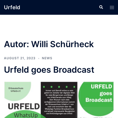
Zum
Urfeld
Suche
Men
Inhalt
ums
springen
Autor:
Willi Schürheck
AUGUST 21, 2023
NEWS
Urfeld goes Broadcast