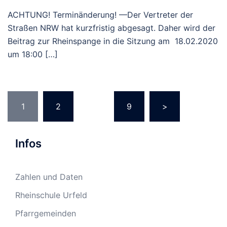
ACHTUNG! Terminänderung! —Der Vertreter der
Straßen NRW hat kurzfristig abgesagt. Daher wird der
Beitrag zur Rheinspange in die Sitzung am 18.02.2020
um 18:00 […]
Seitennummerierung
1
2
…
9
>
der
Beiträge
Infos
Zahlen und Daten
Rheinschule Urfeld
Pfarrgemeinden