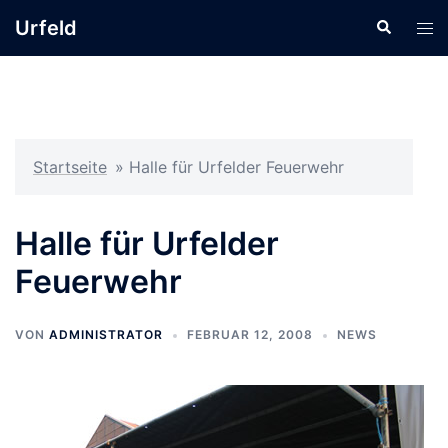
Zum
Urfeld
Suche
Men
Inhalt
ums
springen
Startseite
»
Halle für Urfelder Feuerwehr
Halle für Urfelder
Feuerwehr
VON
ADMINISTRATOR
FEBRUAR 12, 2008
NEWS