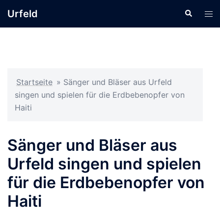
Zum
Urfeld
Suche
Men
Inhalt
ums
springen
Startseite
»
Sänger und Bläser aus Urfeld
singen und spielen für die Erdbebenopfer von
Haiti
Sänger und Bläser aus
Urfeld singen und spielen
für die Erdbebenopfer von
Haiti