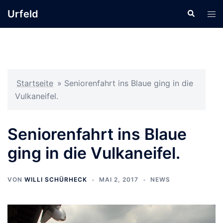
Zum
Urfeld
Suche
Men
Inhalt
ums
springen
Startseite
»
Seniorenfahrt ins Blaue ging in die
Vulkaneifel.
Seniorenfahrt ins Blaue
ging in die Vulkaneifel.
VON
WILLI SCHÜRHECK
MAI 2, 2017
NEWS