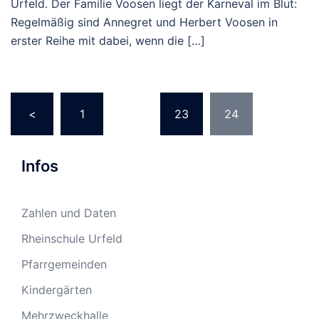
Urfeld. Der Familie Voosen liegt der Karneval im Blut:
Regelmäßig sind Annegret und Herbert Voosen in
erster Reihe mit dabei, wenn die […]
Seitennummerierung
<
1
…
23
24
der
Beiträge
Infos
Zahlen und Daten
Rheinschule Urfeld
Pfarrgemeinden
Kindergärten
Mehrzweckhalle