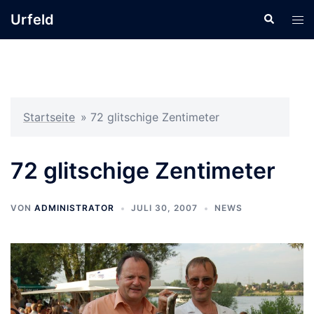
Zum
Urfeld
Suche
Men
Inhalt
ums
springen
Startseite
»
72 glitschige Zentimeter
72 glitschige Zentimeter
VON
ADMINISTRATOR
JULI 30, 2007
NEWS