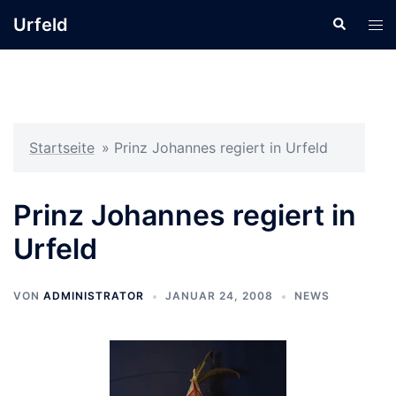
Zum
Urfeld
Suche
Men
Inhalt
ums
springen
Startseite
»
Prinz Johannes regiert in Urfeld
Prinz Johannes regiert in
Urfeld
VON
ADMINISTRATOR
JANUAR 24, 2008
NEWS